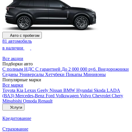
Авто с пробегом
81 автомобиль
в наличии
Все акции
Подборки авто
С полным НДС
С гарантией
До 2 000 000 руб.
Внедорожники
Седаны
Универсалы
Хетчбеки
Пикапы
Минивэны
Популярные марки
Все марки
Toyota
Kia
Lexus
Geely
Nissan
BMW
Hyundai
Skoda
LADA
(ВАЗ)
Mercedes-Benz
Ford
Volkswagen
Volvo
Chevrolet
Chery
Mitsubishi
Omoda
Renault
Услуги
Кредитование
Страхование