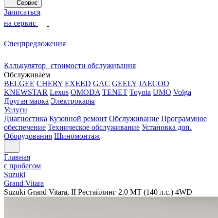
Сервис
Записаться
на сервис
Спецпредложения
Калькулятор стоимости обслуживания
Обслуживаем
BELGEE
CHERY
EXEED
GAC
GEELY
JAECOO
KNEWSTAR
Lexus
OMODA
TENET
Toyota
UMO
Volga
Другая марка
Электрокары
Услуги
Диагностика
Кузовной ремонт
Обслуживание
Программное
обеспечение
Техническое обслуживание
Установка доп.
Оборудования
Шиномонтаж
Главная
с пробегом
Suzuki
Grand Vitara
Suzuki Grand Vitara, II Рестайлинг 2.0 MT (140 л.с.) 4WD