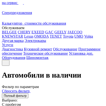
на сервис
Спецпредложения
Калькулятор стоимости обслуживания
Обслуживаем
BELGEE
CHERY
EXEED
GAC
GEELY
JAECOO
KNEWSTAR
Lexus
OMODA
TENET
Toyota
UMO
Volga
Другая марка
Электрокары
Услуги
Диагностика
Кузовной ремонт
Обслуживание
Программное
обеспечение
Техническое обслуживание
Установка доп.
Оборудования
Шиномонтаж
Автомобили в наличии
Фильтр по параметрам
Сбросить фильтр
Полный фильтр
Выбрано:
С пробегом