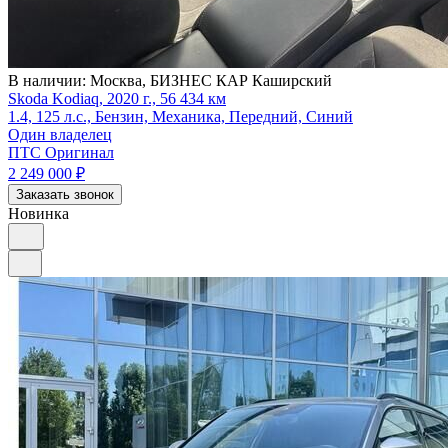
В наличии:
Москва, БИЗНЕС КАР Каширский
Skoda Kodiaq, 2020 г., 56 434 км
1.4, 125 л.с., Бензин, Механика, Передний, Синий
Один владелец
ПТС Оригинал
2 249 000
₽
Заказать звонок
Новинка