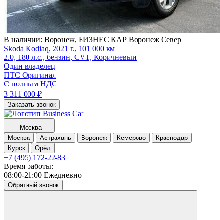
В наличии:
Воронеж, БИЗНЕС КАР Воронеж Север
Skoda Kodiaq, 2021 г., 101 000 км
2.0, 180 л.с., бензин, CVT, Коричневый
Один владелец
ПТС Оригинал
С полным НДС
3 311 000
₽
Заказать звонок
Москва
Москва
Астрахань
Воронеж
Кемерово
Краснодар
Курск
Орёл
+7 (495) 172-22-83
Время работы:
08:00-21:00 Ежедневно
Обратный звонок