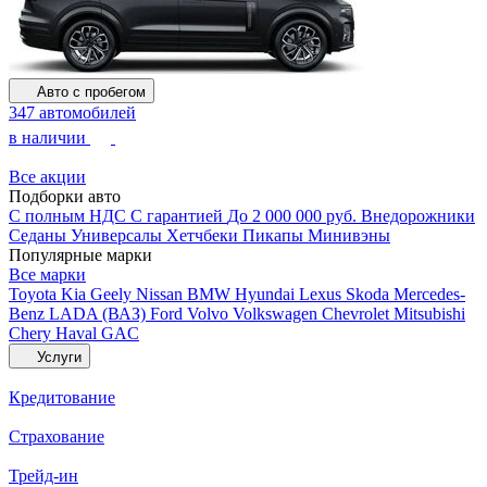
Авто с пробегом
347 автомобилей
в наличии
Все акции
Подборки авто
С полным НДС
С гарантией
До 2 000 000 руб.
Внедорожники
Седаны
Универсалы
Хетчбеки
Пикапы
Минивэны
Популярные марки
Все марки
Toyota
Kia
Geely
Nissan
BMW
Hyundai
Lexus
Skoda
Mercedes-
Benz
LADA (ВАЗ)
Ford
Volvo
Volkswagen
Chevrolet
Mitsubishi
Chery
Haval
GAC
Услуги
Кредитование
Страхование
Трейд-ин