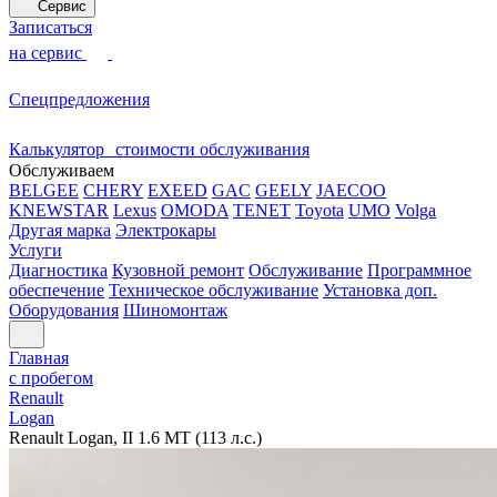
Сервис
Записаться
на сервис
Спецпредложения
Калькулятор стоимости обслуживания
Обслуживаем
BELGEE
CHERY
EXEED
GAC
GEELY
JAECOO
KNEWSTAR
Lexus
OMODA
TENET
Toyota
UMO
Volga
Другая марка
Электрокары
Услуги
Диагностика
Кузовной ремонт
Обслуживание
Программное
обеспечение
Техническое обслуживание
Установка доп.
Оборудования
Шиномонтаж
Главная
с пробегом
Renault
Logan
Renault Logan, II 1.6 MT (113 л.с.)