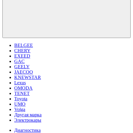
BELGEE
CHERY
EXEED
GAC
GEELY
JAECOO
KNEWSTAR
Lexus
OMODA
TENET
Toyota
UMO
Volga
Другая марка
Электрокары
Диагностика