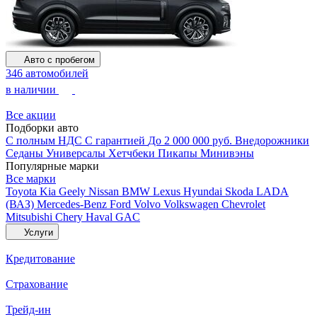
Авто с пробегом
346 автомобилей
в наличии
Все акции
Подборки авто
С полным НДС
С гарантией
До 2 000 000 руб.
Внедорожники
Седаны
Универсалы
Хетчбеки
Пикапы
Минивэны
Популярные марки
Все марки
Toyota
Kia
Geely
Nissan
BMW
Lexus
Hyundai
Skoda
LADA
(ВАЗ)
Mercedes-Benz
Ford
Volvo
Volkswagen
Chevrolet
Mitsubishi
Chery
Haval
GAC
Услуги
Кредитование
Страхование
Трейд-ин