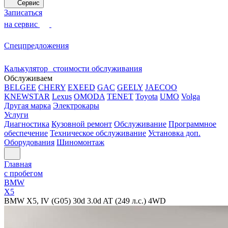
Сервис
Записаться
на сервис
Спецпредложения
Калькулятор стоимости обслуживания
Обслуживаем
BELGEE
CHERY
EXEED
GAC
GEELY
JAECOO
KNEWSTAR
Lexus
OMODA
TENET
Toyota
UMO
Volga
Другая марка
Электрокары
Услуги
Диагностика
Кузовной ремонт
Обслуживание
Программное
обеспечение
Техническое обслуживание
Установка доп.
Оборудования
Шиномонтаж
Главная
с пробегом
BMW
X5
BMW X5, IV (G05) 30d 3.0d AT (249 л.с.) 4WD