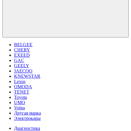
BELGEE
CHERY
EXEED
GAC
GEELY
JAECOO
KNEWSTAR
Lexus
OMODA
TENET
Toyota
UMO
Volga
Другая марка
Электрокары
Диагностика