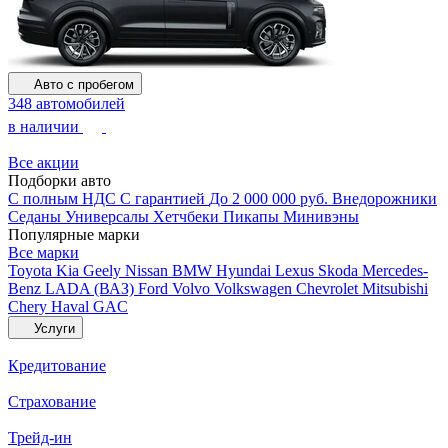
Авто с пробегом
348 автомобилей
в наличии
Все акции
Подборки авто
С полным НДС
С гарантией
До 2 000 000 руб.
Внедорожники
Седаны
Универсалы
Хетчбеки
Пикапы
Минивэны
Популярные марки
Все марки
Toyota
Kia
Geely
Nissan
BMW
Hyundai
Lexus
Skoda
Mercedes-
Benz
LADA (ВАЗ)
Ford
Volvo
Volkswagen
Chevrolet
Mitsubishi
Chery
Haval
GAC
Услуги
Кредитование
Страхование
Трейд-ин