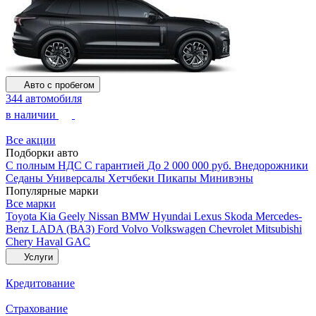
Авто с пробегом
344 автомобиля
в наличии
Все акции
Подборки авто
С полным НДС
С гарантией
До 2 000 000 руб.
Внедорожники
Седаны
Универсалы
Хетчбеки
Пикапы
Минивэны
Популярные марки
Все марки
Toyota
Kia
Geely
Nissan
BMW
Hyundai
Lexus
Skoda
Mercedes-
Benz
LADA (ВАЗ)
Ford
Volvo
Volkswagen
Chevrolet
Mitsubishi
Chery
Haval
GAC
Услуги
Кредитование
Страхование