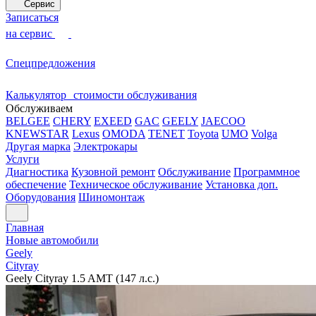
Сервис
Записаться
на сервис
Спецпредложения
Калькулятор стоимости обслуживания
Обслуживаем
BELGEE
CHERY
EXEED
GAC
GEELY
JAECOO
KNEWSTAR
Lexus
OMODA
TENET
Toyota
UMO
Volga
Другая марка
Электрокары
Услуги
Диагностика
Кузовной ремонт
Обслуживание
Программное
обеспечение
Техническое обслуживание
Установка доп.
Оборудования
Шиномонтаж
Главная
Новые автомобили
Geely
Cityray
Geely Cityray 1.5 AMT (147 л.с.)