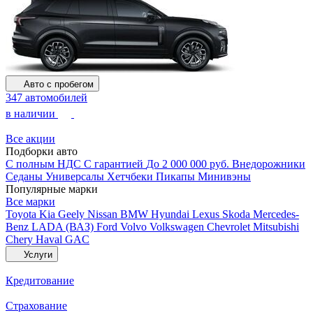
Авто с пробегом
347 автомобилей
в наличии
Все акции
Подборки авто
С полным НДС
С гарантией
До 2 000 000 руб.
Внедорожники
Седаны
Универсалы
Хетчбеки
Пикапы
Минивэны
Популярные марки
Все марки
Toyota
Kia
Geely
Nissan
BMW
Hyundai
Lexus
Skoda
Mercedes-
Benz
LADA (ВАЗ)
Ford
Volvo
Volkswagen
Chevrolet
Mitsubishi
Chery
Haval
GAC
Услуги
Кредитование
Страхование