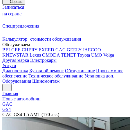
Сервис
Записаться
на сервис
Спецпредложения
Калькулятор стоимости обслуживания
Обслуживаем
BELGEE
CHERY
EXEED
GAC
GEELY
JAECOO
KNEWSTAR
Lexus
OMODA
TENET
Toyota
UMO
Volga
Другая марка
Электрокары
Услуги
Диагностика
Кузовной ремонт
Обслуживание
Программное
обеспечение
Техническое обслуживание
Установка доп.
Оборудования
Шиномонтаж
Главная
Новые автомобили
GAC
GS4
GAC GS4 1.5 AMT (170 л.с.)