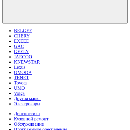
BELGEE
CHERY
EXEED
GAC
GEELY
JAECOO
KNEWSTAR
Lexus
OMODA
TENET
Toyota
UMO
Volga
Другая марка
Электрокары
Диагностика
Кузовной ремонт
Обслуживание
Программное обеспечение