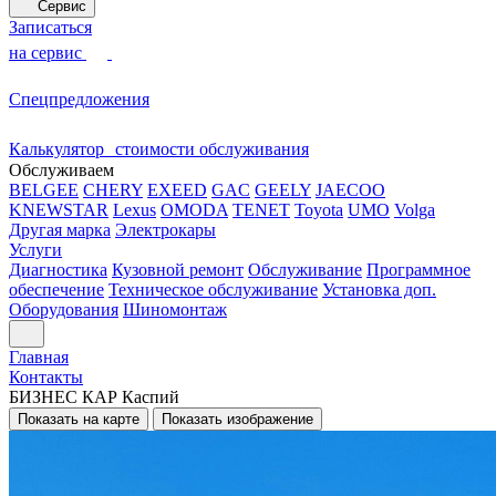
Сервис
Записаться
на сервис
Спецпредложения
Калькулятор стоимости обслуживания
Обслуживаем
BELGEE
CHERY
EXEED
GAC
GEELY
JAECOO
KNEWSTAR
Lexus
OMODA
TENET
Toyota
UMO
Volga
Другая марка
Электрокары
Услуги
Диагностика
Кузовной ремонт
Обслуживание
Программное
обеспечение
Техническое обслуживание
Установка доп.
Оборудования
Шиномонтаж
Главная
Контакты
БИЗНЕС КАР Каспий
Показать на карте
Показать изображение