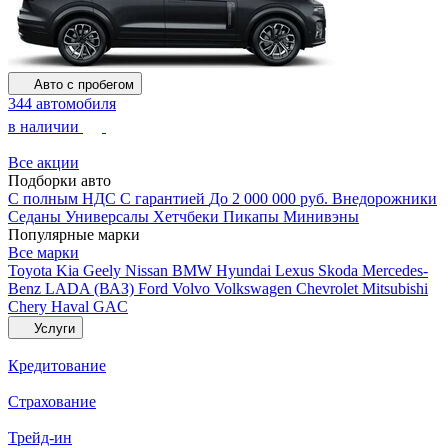
Авто с пробегом
344 автомобиля
в наличии
Все акции
Подборки авто
С полным НДС
С гарантией
До 2 000 000 руб.
Внедорожники
Седаны
Универсалы
Хетчбеки
Пикапы
Минивэны
Популярные марки
Все марки
Toyota
Kia
Geely
Nissan
BMW
Hyundai
Lexus
Skoda
Mercedes-
Benz
LADA (ВАЗ)
Ford
Volvo
Volkswagen
Chevrolet
Mitsubishi
Chery
Haval
GAC
Услуги
Кредитование
Страхование
Трейд-ин