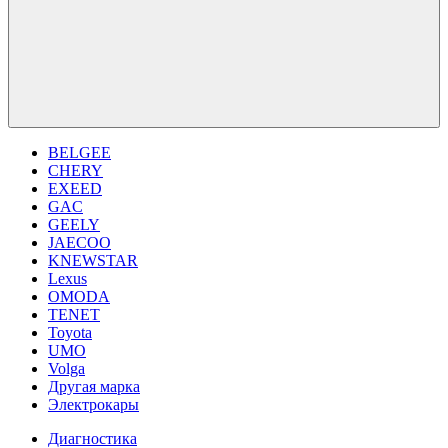
BELGEE
CHERY
EXEED
GAC
GEELY
JAECOO
KNEWSTAR
Lexus
OMODA
TENET
Toyota
UMO
Volga
Другая марка
Электрокары
Диагностика