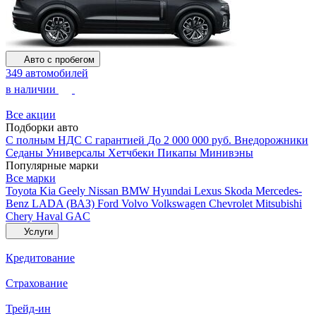
Авто с пробегом
349 автомобилей
в наличии
Все акции
Подборки авто
С полным НДС
С гарантией
До 2 000 000 руб.
Внедорожники
Седаны
Универсалы
Хетчбеки
Пикапы
Минивэны
Популярные марки
Все марки
Toyota
Kia
Geely
Nissan
BMW
Hyundai
Lexus
Skoda
Mercedes-
Benz
LADA (ВАЗ)
Ford
Volvo
Volkswagen
Chevrolet
Mitsubishi
Chery
Haval
GAC
Услуги
Кредитование
Страхование
Трейд-ин