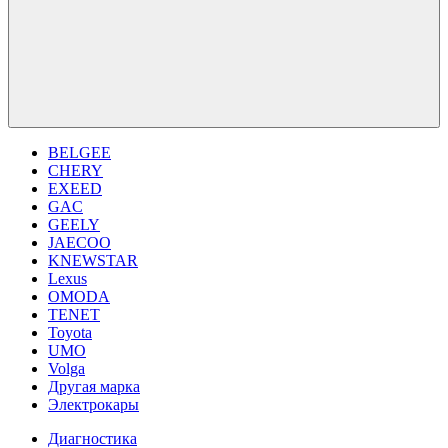
BELGEE
CHERY
EXEED
GAC
GEELY
JAECOO
KNEWSTAR
Lexus
OMODA
TENET
Toyota
UMO
Volga
Другая марка
Электрокары
Диагностика