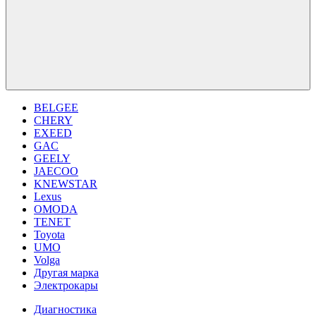
BELGEE
CHERY
EXEED
GAC
GEELY
JAECOO
KNEWSTAR
Lexus
OMODA
TENET
Toyota
UMO
Volga
Другая марка
Электрокары
Диагностика