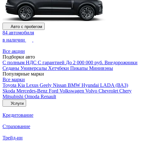
Авто с пробегом
84 автомобиля
в наличии
Все акции
Подборки авто
С полным НДС
С гарантией
До 2 000 000 руб.
Внедорожники
Седаны
Универсалы
Хетчбеки
Пикапы
Минивэны
Популярные марки
Все марки
Toyota
Kia
Lexus
Geely
Nissan
BMW
Hyundai
LADA (ВАЗ)
Skoda
Mercedes-Benz
Ford
Volkswagen
Volvo
Chevrolet
Chery
Mitsubishi
Omoda
Renault
Услуги
Кредитование
Страхование
Трейд-ин