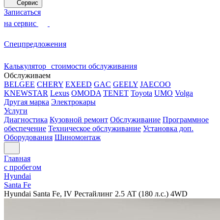
Сервис
Записаться
на сервис
Спецпредложения
Калькулятор стоимости обслуживания
Обслуживаем
BELGEE
CHERY
EXEED
GAC
GEELY
JAECOO
KNEWSTAR
Lexus
OMODA
TENET
Toyota
UMO
Volga
Другая марка
Электрокары
Услуги
Диагностика
Кузовной ремонт
Обслуживание
Программное
обеспечение
Техническое обслуживание
Установка доп.
Оборудования
Шиномонтаж
Главная
с пробегом
Hyundai
Santa Fe
Hyundai Santa Fe, IV Рестайлинг 2.5 AT (180 л.с.) 4WD