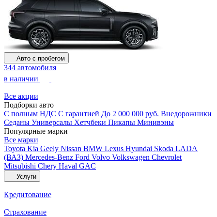
Авто с пробегом
344 автомобиля
в наличии
Все акции
Подборки авто
С полным НДС
С гарантией
До 2 000 000 руб.
Внедорожники
Седаны
Универсалы
Хетчбеки
Пикапы
Минивэны
Популярные марки
Все марки
Toyota
Kia
Geely
Nissan
BMW
Lexus
Hyundai
Skoda
LADA
(ВАЗ)
Mercedes-Benz
Ford
Volvo
Volkswagen
Chevrolet
Mitsubishi
Chery
Haval
GAC
Услуги
Кредитование
Страхование