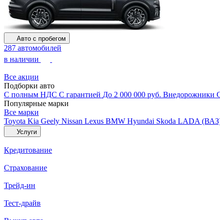
Авто с пробегом
287 автомобилей
в наличии
Все акции
Подборки авто
С полным НДС
С гарантией
До 2 000 000 руб.
Внедорожники
Популярные марки
Все марки
Toyota
Kia
Geely
Nissan
Lexus
BMW
Hyundai
Skoda
LADA (ВАЗ
Услуги
Кредитование
Страхование
Трейд-ин
Тест-драйв