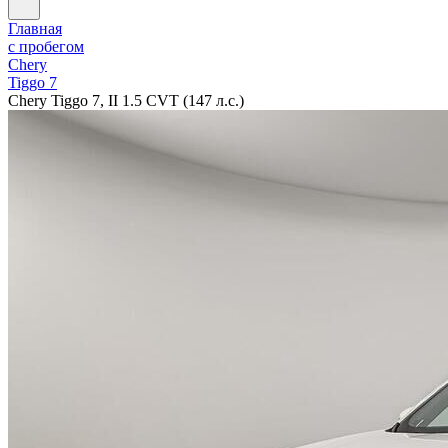
Главная
с пробегом
Chery
Tiggo 7
Chery Tiggo 7, II 1.5 CVT (147 л.с.)