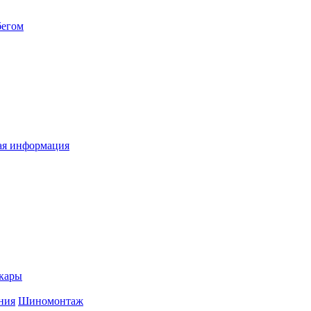
бегом
я информация
кары
ния
Шиномонтаж