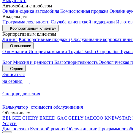
Выкуп авто
Автомобили с пробегом
Онлайн-оценка автомобиля
Комиссионная продажа
Онлайн-ау
Владельцам
Программа лояльности
Служба клиентской поддержки
Изготов
Корпоративным клиентам
Корпоративным клиентам
Лизинг
Корпоративные продажи
Обслуживание корпоративны
О компании
О компании
История компании
Toyota Tsusho Corporation
Руков
Блог
Миссия и ценности
Благотворительность
Экологическая 
Сервис
Записаться
на сервис
Спецпредложения
Калькулятор стоимости обслуживания
Обслуживаем
BELGEE
CHERY
EXEED
GAC
GEELY
JAECOO
KNEWSTAR
Услуги
Диагностика
Кузовной ремонт
Обслуживание
Программное об