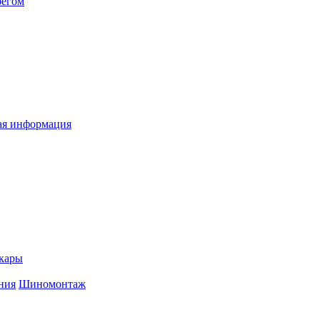
бегом
я информация
кары
ния
Шиномонтаж