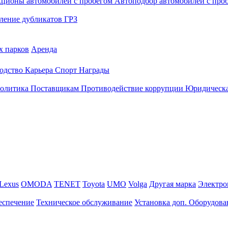
кционы автомобилей с пробегом
Автоподбор автомобилей с про
ление дубликатов ГРЗ
х парков
Аренда
одство
Карьера
Спорт
Награды
политика
Поставщикам
Противодействие коррупции
Юридическа
Lexus
OMODA
TENET
Toyota
UMO
Volga
Другая марка
Электро
еспечение
Техническое обслуживание
Установка доп. Оборудова