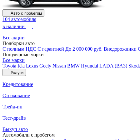
Авто с пробегом
104 автомобиля
в наличии
Все акции
Подборки авто
С полным НДС
С гарантией
До 2 000 000 руб.
Внедорожники
Популярные марки
Все марки
Toyota
Kia
Lexus
Geely
Nissan
BMW
Hyundai
LADA (ВАЗ)
Skod
Услуги
Кредитование
Страхование
Трейд-ин
Тест-драйв
Выкуп авто
Автомобили с пробегом