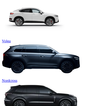
Volga
Nordcross