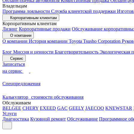
Онлайн-оценка автомобиля
Комиссионная продажа
Онлайн-ау
Владельцам
Программа лояльности
Служба клиентской поддержки
Изготов
Корпоративным клиентам
Корпоративным клиентам
Лизинг
Корпоративные продажи
Обслуживание корпоративны
О компании
О компании
История компании
Toyota Tsusho Corporation
Руков
Блог
Миссия и ценности
Благотворительность
Экологическая 
Сервис
Записаться
на сервис
Спецпредложения
Калькулятор стоимости обслуживания
Обслуживаем
BELGEE
CHERY
EXEED
GAC
GEELY
JAECOO
KNEWSTAR
Услуги
Диагностика
Кузовной ремонт
Обслуживание
Программное об