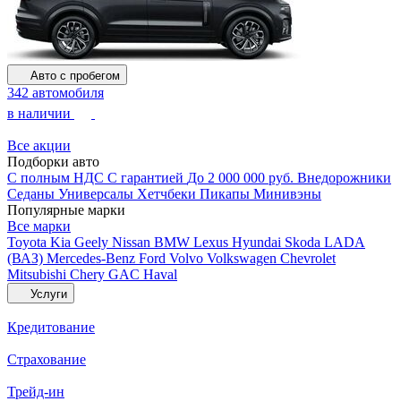
Авто с пробегом
342 автомобиля
в наличии
Все акции
Подборки авто
С полным НДС
С гарантией
До 2 000 000 руб.
Внедорожники
Седаны
Универсалы
Хетчбеки
Пикапы
Минивэны
Популярные марки
Все марки
Toyota
Kia
Geely
Nissan
BMW
Lexus
Hyundai
Skoda
LADA
(ВАЗ)
Mercedes-Benz
Ford
Volvo
Volkswagen
Chevrolet
Mitsubishi
Chery
GAC
Haval
Услуги
Кредитование
Страхование
Трейд-ин