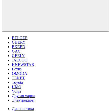
BELGEE
CHERY
EXEED
GAC
GEELY
JAECOO
KNEWSTAR
Lexus
OMODA
TENET
Toyota
UMO
Volga
Другая марка
Электрокары
Диагностика