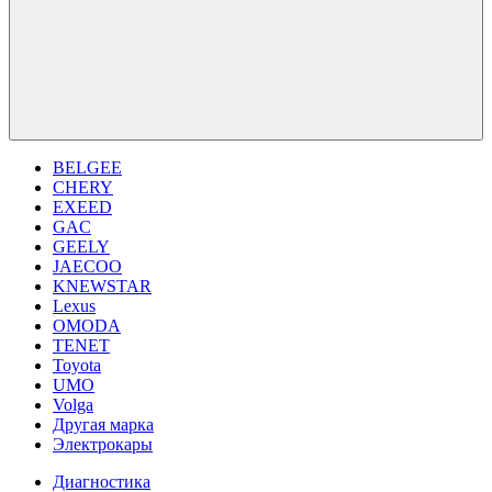
BELGEE
CHERY
EXEED
GAC
GEELY
JAECOO
KNEWSTAR
Lexus
OMODA
TENET
Toyota
UMO
Volga
Другая марка
Электрокары
Диагностика