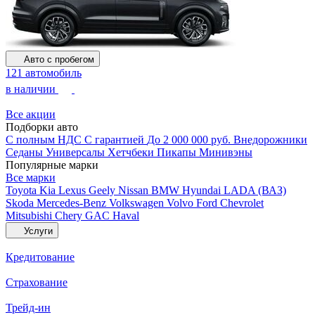
Авто с пробегом
121 автомобиль
в наличии
Все акции
Подборки авто
С полным НДС
С гарантией
До 2 000 000 руб.
Внедорожники
Седаны
Универсалы
Хетчбеки
Пикапы
Минивэны
Популярные марки
Все марки
Toyota
Kia
Lexus
Geely
Nissan
BMW
Hyundai
LADA (ВАЗ)
Skoda
Mercedes-Benz
Volkswagen
Volvo
Ford
Chevrolet
Mitsubishi
Chery
GAC
Haval
Услуги
Кредитование
Страхование
Трейд-ин