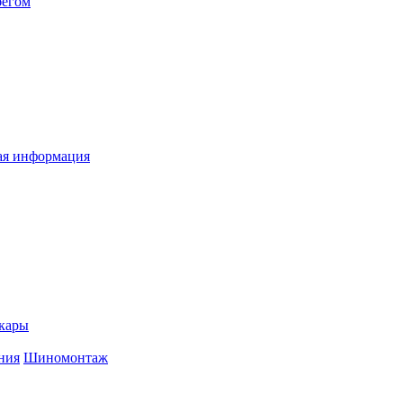
бегом
я информация
кары
ния
Шиномонтаж