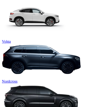
Volga
Nordcross