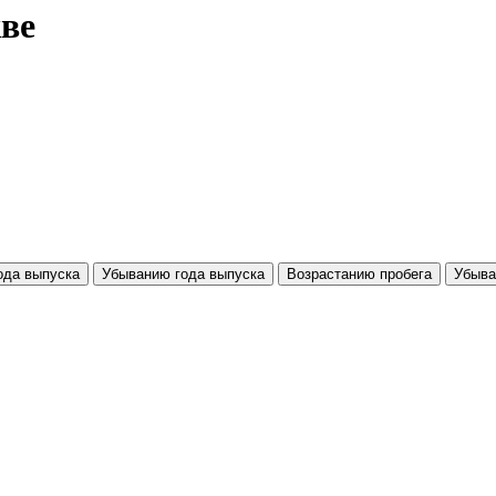
кве
ода выпуска
Убыванию года выпуска
Возрастанию пробега
Убыва