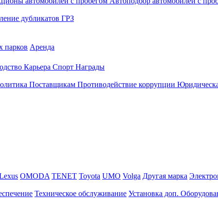
кционы автомобилей с пробегом
Автоподбор автомобилей с про
ление дубликатов ГРЗ
х парков
Аренда
одство
Карьера
Спорт
Награды
политика
Поставщикам
Противодействие коррупции
Юридическа
Lexus
OMODA
TENET
Toyota
UMO
Volga
Другая марка
Электро
еспечение
Техническое обслуживание
Установка доп. Оборудова