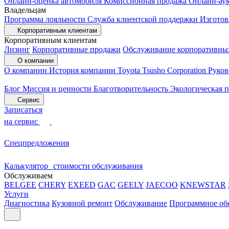
Онлайн-оценка автомобиля
Комиссионная продажа
Онлайн-ау
Владельцам
Программа лояльности
Служба клиентской поддержки
Изготов
Корпоративным клиентам
Корпоративным клиентам
Лизинг
Корпоративные продажи
Обслуживание корпоративны
О компании
О компании
История компании
Toyota Tsusho Corporation
Руков
Блог
Миссия и ценности
Благотворительность
Экологическая 
Сервис
Записаться
на сервис
Спецпредложения
Калькулятор стоимости обслуживания
Обслуживаем
BELGEE
CHERY
EXEED
GAC
GEELY
JAECOO
KNEWSTAR
Услуги
Диагностика
Кузовной ремонт
Обслуживание
Программное об