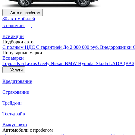
Авто с пробегом
80 автомобилей
в наличии
Все акции
Подборки авто
С полным НДС
С гарантией
До 2 000 000 руб.
Внедорожники
Популярные марки
Все марки
Toyota
Kia
Lexus
Geely
Nissan
BMW
Hyundai
Skoda
LADA (ВАЗ
Услуги
Кредитование
Страхование
Трейд-ин
Тест-драйв
Выкуп авто
Автомобили с пробегом