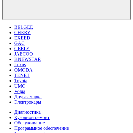
BELGEE
CHERY
EXEED
GAC
GEELY
JAECOO
KNEWSTAR
Lexus
OMODA
TENET
Toyota
UMO
Volga
Другая марка
Электрокары
Диагностика
Кузовной ремонт
Обслуживание
Программное обеспечение