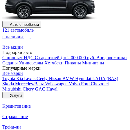
Авто с пробегом
121 автомобиль
в наличии
Все акции
Подборки авто
С полным НДС
С гарантией
До 2 000 000 руб.
Внедорожники
Седаны
Универсалы
Хетчбеки
Пикапы
Минивэны
Популярные марки
Все марки
Toyota
Kia
Lexus
Geely
Nissan
BMW
Hyundai
LADA (ВАЗ)
Skoda
Mercedes-Benz
Volkswagen
Volvo
Ford
Chevrolet
Mitsubishi
Chery
GAC
Haval
Услуги
Кредитование
Страхование
Трейд-ин