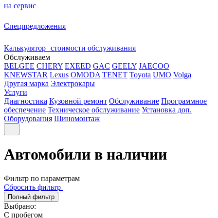
на сервис
Спецпредложения
Калькулятор стоимости обслуживания
Обслуживаем
BELGEE
CHERY
EXEED
GAC
GEELY
JAECOO
KNEWSTAR
Lexus
OMODA
TENET
Toyota
UMO
Volga
Другая марка
Электрокары
Услуги
Диагностика
Кузовной ремонт
Обслуживание
Программное
обеспечение
Техническое обслуживание
Установка доп.
Оборудования
Шиномонтаж
Автомобили в наличии
Фильтр по параметрам
Сбросить фильтр
Полный фильтр
Выбрано:
С пробегом