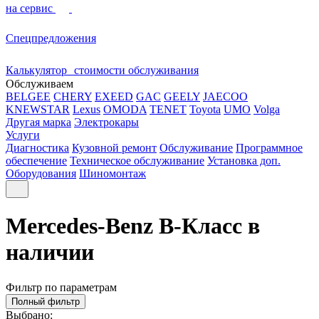
на сервис
Спецпредложения
Калькулятор стоимости обслуживания
Обслуживаем
BELGEE
CHERY
EXEED
GAC
GEELY
JAECOO
KNEWSTAR
Lexus
OMODA
TENET
Toyota
UMO
Volga
Другая марка
Электрокары
Услуги
Диагностика
Кузовной ремонт
Обслуживание
Программное
обеспечение
Техническое обслуживание
Установка доп.
Оборудования
Шиномонтаж
Mercedes-Benz B-Класс в
наличии
Фильтр по параметрам
Полный фильтр
Выбрано: