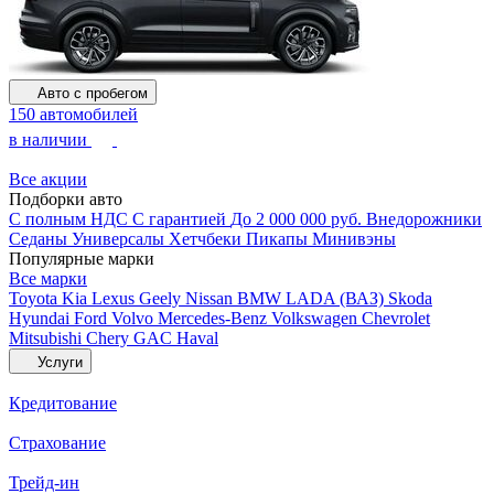
Авто с пробегом
150 автомобилей
в наличии
Все акции
Подборки авто
С полным НДС
С гарантией
До 2 000 000 руб.
Внедорожники
Седаны
Универсалы
Хетчбеки
Пикапы
Минивэны
Популярные марки
Все марки
Toyota
Kia
Lexus
Geely
Nissan
BMW
LADA (ВАЗ)
Skoda
Hyundai
Ford
Volvo
Mercedes-Benz
Volkswagen
Chevrolet
Mitsubishi
Chery
GAC
Haval
Услуги
Кредитование
Страхование
Трейд-ин