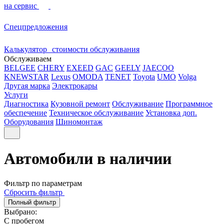
на сервис
Спецпредложения
Калькулятор стоимости обслуживания
Обслуживаем
BELGEE
CHERY
EXEED
GAC
GEELY
JAECOO
KNEWSTAR
Lexus
OMODA
TENET
Toyota
UMO
Volga
Другая марка
Электрокары
Услуги
Диагностика
Кузовной ремонт
Обслуживание
Программное
обеспечение
Техническое обслуживание
Установка доп.
Оборудования
Шиномонтаж
Автомобили в наличии
Фильтр по параметрам
Сбросить фильтр
Полный фильтр
Выбрано:
С пробегом