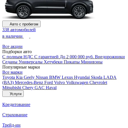
Авто с пробегом
338 автомобилей
в наличии
Все акции
Подборки авто
С полным НДС
С гарантией
До 2 000 000 руб.
Внедорожники
Седаны
Универсалы
Хетчбеки
Пикапы
Минивэны
Популярные марки
Все марки
Toyota
Kia
Geely
Nissan
BMW
Lexus
Hyundai
Skoda
LADA
(ВАЗ)
Mercedes-Benz
Ford
Volvo
Volkswagen
Chevrolet
Mitsubishi
Chery
GAC
Haval
Услуги
Кредитование
Страхование
Трейд-ин