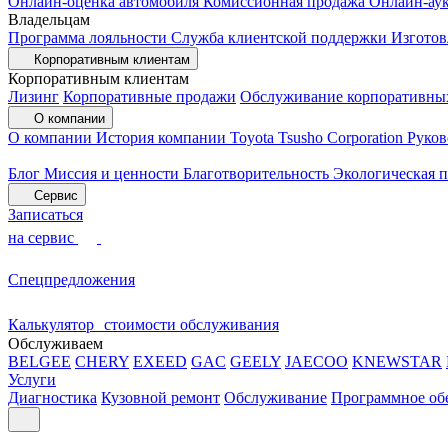
Онлайн-оценка автомобиля
Комиссионная продажа
Онлайн-ау
Владельцам
Программа лояльности
Служба клиентской поддержки
Изготов
Корпоративным клиентам
Корпоративным клиентам
Лизинг
Корпоративные продажи
Обслуживание корпоративны
О компании
О компании
История компании
Toyota Tsusho Corporation
Руков
Блог
Миссия и ценности
Благотворительность
Экологическая 
Сервис
Записаться
на сервис
Спецпредложения
Калькулятор стоимости обслуживания
Обслуживаем
BELGEE
CHERY
EXEED
GAC
GEELY
JAECOO
KNEWSTAR
Услуги
Диагностика
Кузовной ремонт
Обслуживание
Программное об