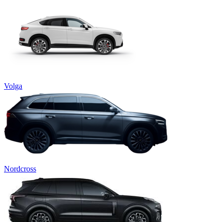
Volga
Nordcross