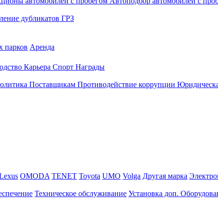
кционы автомобилей с пробегом
Автоподбор автомобилей с про
ление дубликатов ГРЗ
х парков
Аренда
одство
Карьера
Спорт
Награды
политика
Поставщикам
Противодействие коррупции
Юридическа
Lexus
OMODA
TENET
Toyota
UMO
Volga
Другая марка
Электро
еспечение
Техническое обслуживание
Установка доп. Оборудова