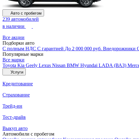
Авто с пробегом
239 автомобилей
в наличии
Все акции
Подборки авто
С полным НДС
С гарантией
До 2 000 000 руб.
Внедорожники
Популярные марки
Все марки
Toyota
Kia
Geely
Lexus
Nissan
BMW
Hyundai
LADA (ВАЗ)
Merc
Услуги
Кредитование
Страхование
Трейд-ин
Тест-драйв
Выкуп авто
Автомобили с пробегом