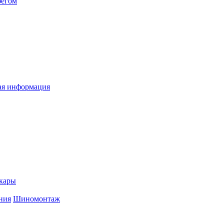
бегом
я информация
кары
ния
Шиномонтаж