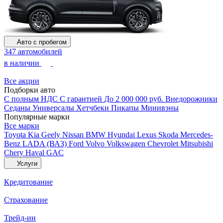
Авто с пробегом
347 автомобилей
в наличии
Все акции
Подборки авто
С полным НДС
С гарантией
До 2 000 000 руб.
Внедорожники
Седаны
Универсалы
Хетчбеки
Пикапы
Минивэны
Популярные марки
Все марки
Toyota
Kia
Geely
Nissan
BMW
Hyundai
Lexus
Skoda
Mercedes-
Benz
LADA (ВАЗ)
Ford
Volvo
Volkswagen
Chevrolet
Mitsubishi
Chery
Haval
GAC
Услуги
Кредитование
Страхование
Трейд-ин