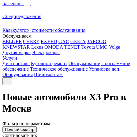
на сервис
Спецпредложения
Калькулятор стоимости обслуживания
Обслуживаем
BELGEE
CHERY
EXEED
GAC
GEELY
JAECOO
KNEWSTAR
Lexus
OMODA
TENET
Toyota
UMO
Volga
Другая марка
Электрокары
Услуги
Диагностика
Кузовной ремонт
Обслуживание
Программное
обеспечение
Техническое обслуживание
Установка доп.
Оборудования
Шиномонтаж
Новые автомобили X3 Pro в
Москв
Фильтр по параметрам
Полный фильтр
Сортировать по: